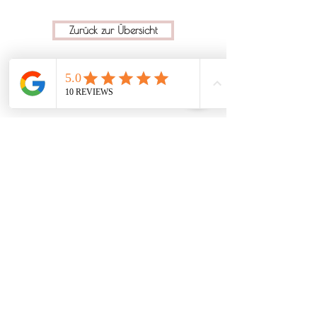
Zurück zur Übersicht
Zum Newsletter anmelden:
AGB
Impressum
Datenschutz
©
2020 - 2026
.
Alle Rechte
vorbehalten.
Du bist auf der Suche nach einer Hundeschule
in Vorarlberg, die deinen Wünschen gerecht