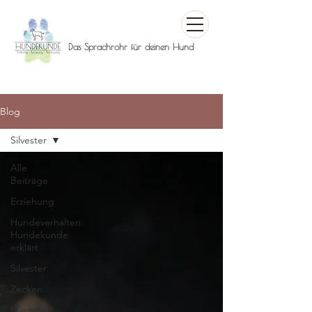
Das Sprachrohr für deinen Hund
Blog
Silvester
Alle
Beiträge
Erziehung
Hundeverhalten:
Hundekunde
erklärt
Silvester
Zecken
Pflege