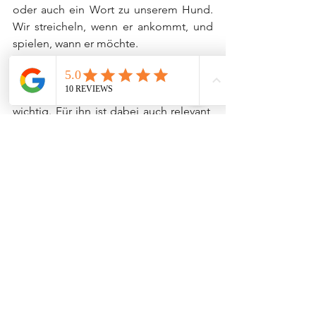
oder auch ein Wort zu unserem Hund. 
Wir streicheln, wenn er ankommt, und 
spielen, wann er möchte.
Unsere Aufmerksamkeit gezielt auf 
etwas richten, ist auch für den Hund 
wichtig. Für ihn ist dabei auch relevant, 
dass er 
nicht ständig Aufmerksamkeit 
einfordern kann
 und sie dann 
bekommt. Immer mal streicheln & Co 
versetzen den Hund in eine unklare 
Situation bzw. Erwartungshaltung- er 
kommt so schlichtweg nicht zur Ruhe.
> Training und Erziehung
Nicht selten kommt es vor, dass ein 
Hund am Platz der Streber 
höchstpersönlich ist, aber sobald man 