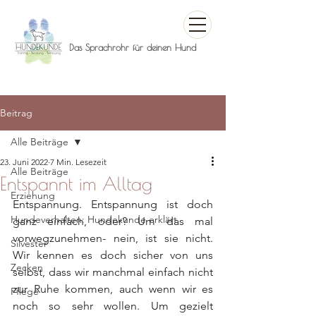
Das Sprachrohr für deinen Hund
Beitrag
Alle Beiträge
23. Juni 2022
7 Min. Lesezeit
Alle Beiträge
Entspannt im Alltag
Erziehung
Entspannung. Entspannung ist doch 
Hundeverhalten: Hundekunde erklärt
ganz einfach, oder? Um das mal 
vorwegzunehmen- nein, ist sie nicht. 
Silvester
Wir kennen es doch sicher von uns 
Zecken
selbst, dass wir manchmal einfach nicht 
zur Ruhe kommen, auch wenn wir es 
Pflege
noch so sehr wollen. Um gezielt 